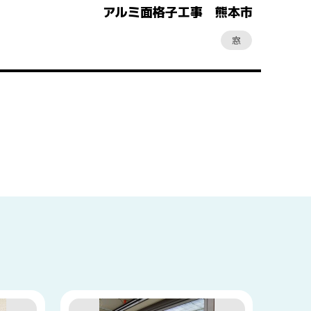
アルミ面格子工事 熊本市
窓