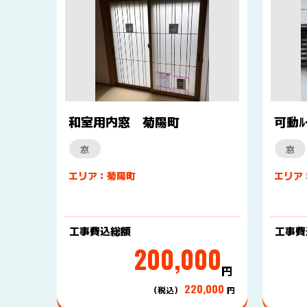
和室用内窓 菊陽町
可動ﾙ
窓
窓
エリア：菊陽町
エリア
工事費込総額
工事費
200,000
円
220,000
（税込）
円