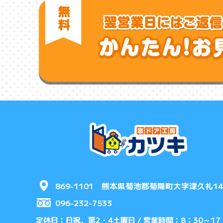
869-1101 熊本県菊池郡菊陽町大字津久礼14
096-232-7533
定休日：日祝、第2・4土曜日 /
営業時間：8：30～17