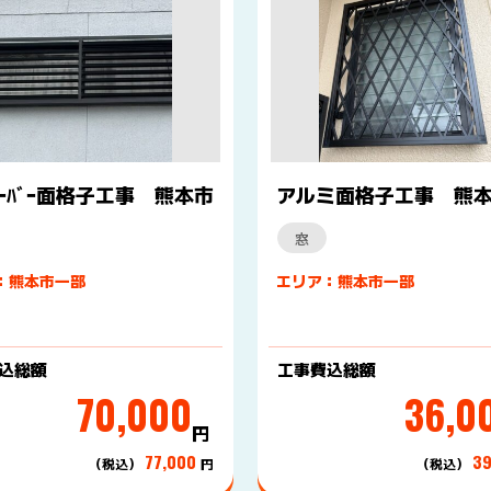
ｰﾊﾞｰ面格子工事 熊本市
アルミ面格子工事 熊
窓
：熊本市一部
エリア：熊本市一部
込総額
工事費込総額
70,000
36,0
円
77,000
3
（税込）
円
（税込）