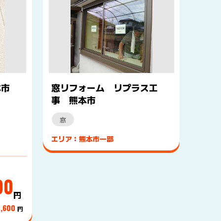
本市
窓リフォーム リプラス工
事 熊本市
窓
エリア：熊本市一部
00
円
9,600
円