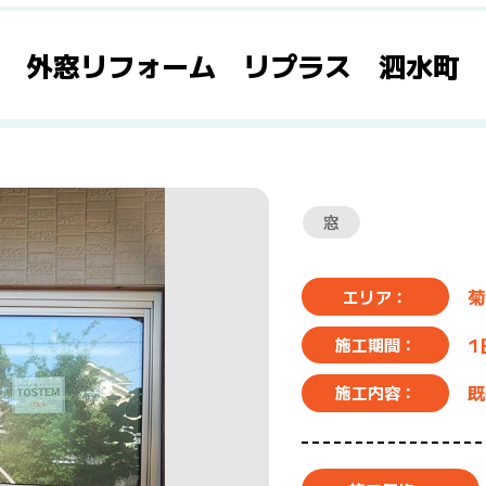
外窓リフォーム リプラス 泗水町
窓
菊
エリア：
1
施工期間：
既
施工内容：